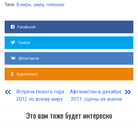
Теги:
В мире
,
зима
,
пейзажи
Facebook
Twitter
ВКонтакте
Однокласс
Встреча Нового года
Афганистан в декабре
2012 по всему миру
2011: сцены из жизни
Это вам тоже будет интересно