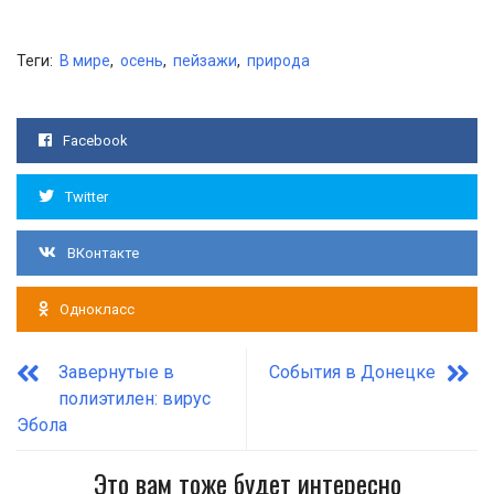
Теги:
В мире
,
осень
,
пейзажи
,
природа
Facebook
Twitter
ВКонтакте
Однокласс
Завернутые в
События в Донецке
полиэтилен: вирус
Эбола
Это вам тоже будет интересно