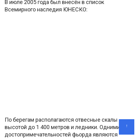
В июле 2005 года был внесён в список
Всемирного наследия ЮНЕСКО:
По берегам располагаются отвесные скалы
↑
высотой до 1 400 метров и ледники. Одними из
достопримечательностей фьорда являются