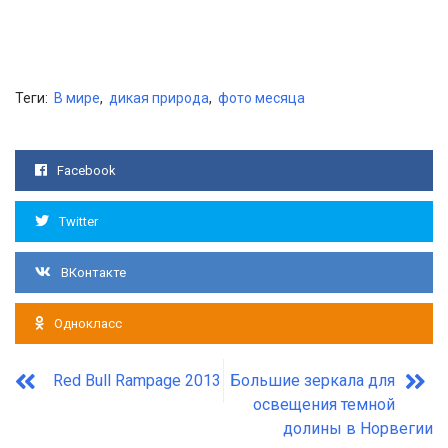
Теги:
В мире
,
дикая природа
,
фото месяца
Facebook
Twitter
ВКонтакте
Однокласс
Red Bull Rampage 2013
Большие зеркала для
освещения темной
долины в Норвегии