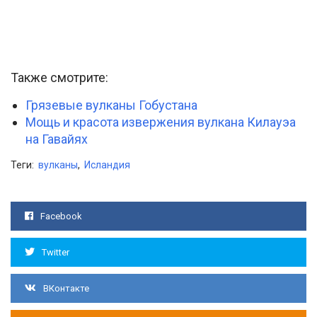
Также смотрите:
Грязевые вулканы Гобустана
Мощь и красота извержения вулкана Килауэа
на Гавайях
Теги:
вулканы
,
Исландия
Facebook
Twitter
ВКонтакте