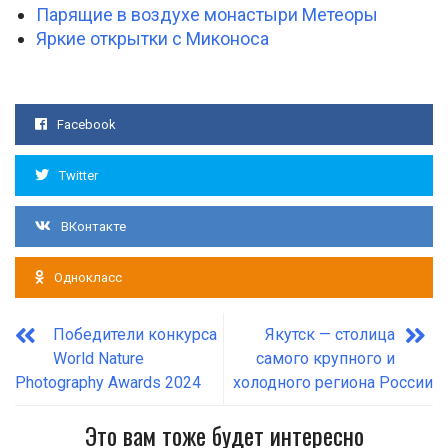
Парящие в воздухе монастыри Метеоры
Яркие открытки с Миконоса
Facebook
Twitter
ВКонтакте
Однокласс
Победители конкурса
Якутск — столица
World Nature
самого крупного и
Photography Awards 2024
холодного региона России
Это вам тоже будет интересно