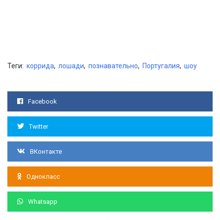
Теги:
коррида
,
лошади
,
познавательно
,
Португалия
,
шоу
Facebook
Twitter
ВКонтакте
Однокласс
Whatsapp