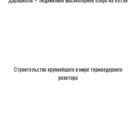
Дарашколь – ледниковое высокогорное озеро на Алтае
Строительство крупнейшего в мире термоядерного
реактора