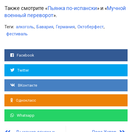
Также смотрите «
Пьянка по-испански
» и «
Мучной
военный переворот
».
Теги:
алкоголь
,
Бавария
,
Германия
,
Октоберфест
,
фестиваль
Facebook
Twitter
ВКонтакте
Однокласс
Whatsapp