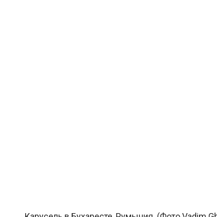
Карусель в Бухаресте, Румыния. (Фото Vadim Ghi