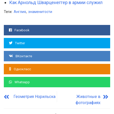
Как Арнольд Шварценеггер в армии служил
Теги:
Англия
,
знаменитости
Facebook
Twitter
ВКонтакте
Однокласс
Whatsapp
Геометрия Норильска
Животные в
фотографиях