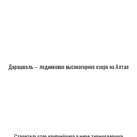
Дарашколь – ледниковое высокогорное озеро на Алтае
Строительство крупнейшего в мире термоядерного