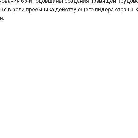
нования 65-й годовщины создания правящей Трудов
рвые в роли преемника действующего лидера страны 
н.