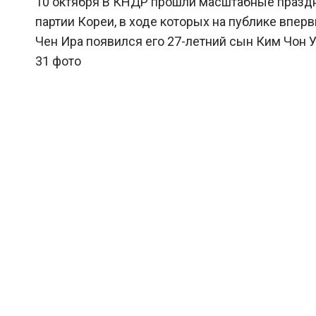
10 октября В КНДР прошли масштабные празд
партии Кореи, в ходе которых на публике впе
Чен Ира появился его 27-летний сын Ким Чон У
31 фото