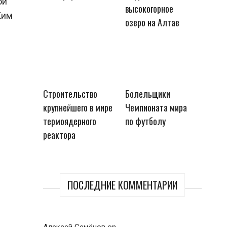
ой
высокогорное
Ким
озеро на Алтае
Строительство
Болельщики
крупнейшего в мире
Чемпионата мира
термоядерного
по футболу
реактора
ПОСЛЕДНИЕ КОММЕНТАРИИ
Алексей Семёнов
on