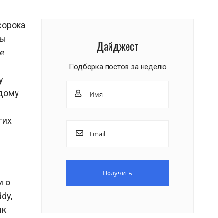
сорока
вы
Дайджест
ые
Подборка постов за неделю
у
одому
гих
м о
dy,
ик