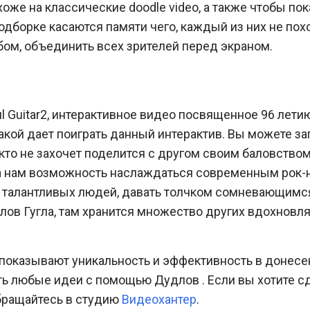
хоже на классические doodle video, а также чтобы пок
подборке касаются памяти чего, каждый из них не пох
бом, объединить всех зрителей перед экраном.
l Guitar2, интерактивное видео посвященное 96 летию
такой дает поиграть данный интерактив. Вы можете з
то не захочет поделится с другом своим баловством
ла нам возможность наслаждаться современным рок-н
их талантливых людей, давать толчком сомневающимся
длов Гугла, там хранится множество других вдохновл
показывают уникальность и эффективность в донесе
ть любые идеи с помощью Дудлов . Если вы хотите с
бращайтесь в студию
Видеохантер
.