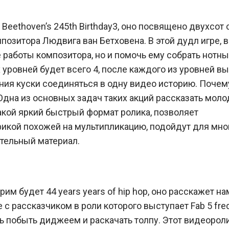
eethoven’s 245th Birthday3, оно посвящено двухсот 
озитора Людвига ван Бетховена. В этой дудл игре, 
работы композитора, но и помочь ему собрать нотн
 уровней будет всего 4, после каждого из уровней вы
ания куски соединяться в одну видео историю. Почем
Одна из основных задач таких акций рассказать мол
акой яркий быстрый формат ролика, позволяет
афикой похожей на мультипликацию, подойдут для мно
ательный материал.
м будет 44 years years of hip hop, оно расскажет на
 с рассказчиком в роли которого выступает Fab 5 fred
ь побыть диджеем и раскачать толпу. Этот видеорол