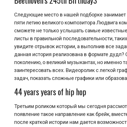
Beethoven’s 245th Birthday3
Следующие место в нашей подборке занимает B
пяти летию великого композитора Людвига комп
сможете не только услышать самые известные 
листы в правильной последовательности, таких
увидите отрывок истории, а выполнив все зад
данная история реализована в формате дудл? 
поколению, о великий музыкантах, но именно т
заинтересовать всех. Видеоролик с легкой гр
задач, показать сложные графики или образов
44 years years of hip hop
Третьим роликом который мы сегодня рассмотри
появление такое направление как брейк, вместе
после краткой истории нам дается возможност