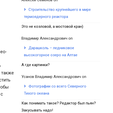
Строительство крупнейшего в мире
термоядерного реактора
Это не козловой, а мостовой кран)
Владимир Александрович
on
Дарашколь – ледниковое
ео-
высокогорное озеро на Алтае
А где картинки?
о
 также
Усанов Владимир Александрович
on
стить
Фотографии со всего Северного
тобы
Тихого океана
 с
Как понимать такое? Редактор был пьян?
Закусывать надо!