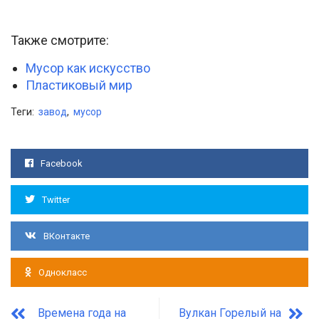
Также смотрите:
Мусор как искусство
Пластиковый мир
Теги:
завод
,
мусор
Facebook
Twitter
ВКонтакте
Однокласс
Времена года на
Вулкан Горелый на