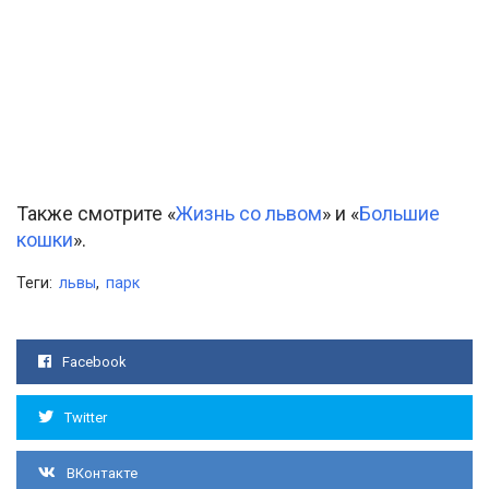
Также смотрите «
Жизнь со львом
» и «
Большие
кошки
».
Теги:
львы
,
парк
Facebook
Twitter
ВКонтакте