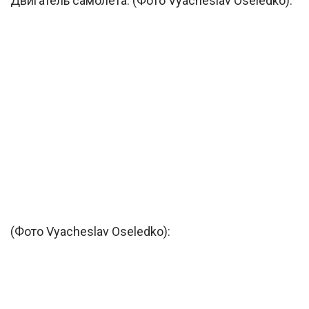
Двигатель самолета. (Фото Vyacheslav Oseledko):
(Фото Vyacheslav Oseledko):