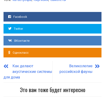
Facebook
Twitter
ВКонтакте
Однокласс
Как делают
Великолепие
акустические системы
российской фауны
для дома
Это вам тоже будет интересно