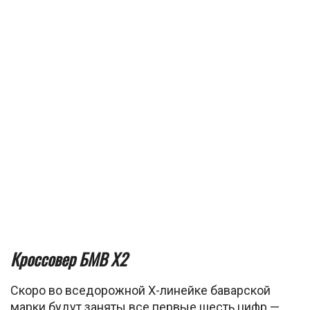
Кроссовер БМВ X2
Скоро во вседорожной X-линейке баварской
марки будут заняты все первые шесть цифр —