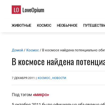
LO
LoveOpium
ЖИВОТНЫЕ
КОСМОС
НЕОБЫЧНОЕ
ПУТЕШЕСТВ
Домой
/
Космос
/ В космосе найдена потенциально обит
В космосе найдена потенциа
7 ДЕКАБРЯ 2011
|
КОСМОС
,
НОВОСТИ
Под тэгом
«микро»
5 октября 2011 было официально объявлено об