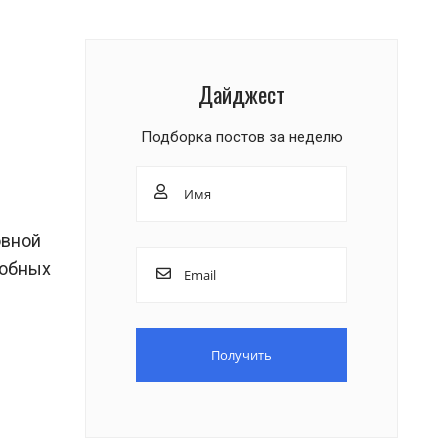
Дайджест
Подборка постов за неделю
овной
добных