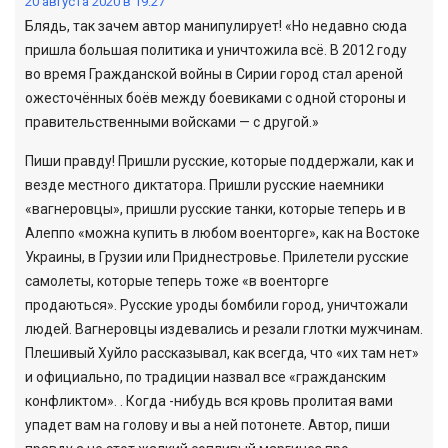
20 августа 2020 в 19:27
Блядь, так зачем автор манипулирует! «Но недавно сюда
пришла большая политика и уничтожила всё. В 2012 году
во время Гражданской войны в Сирии город стал ареной
ожесточённых боёв между боевиками с одной стороны и
правительственными войсками — с другой.»
Пиши правду! Пришли русские, которые поддержали, как и
везде местного диктатора. Пришли русские наемники
«вагнеровцы», пришли русские танки, которые теперь и в
Алеппо «можна купить в любом военторге», как на Востоке
Украины, в Грузии или Приднестровье. Прилетели русские
самолеты, которые теперь тоже «в военторге
продаються». Русские уроды бомбили город, уничтожали
людей. Вагнеровцы издевались и резали глотки мужчинам.
Плешивый Хуйло рассказывал, как всегда, что «их там нет»
и официально, по традиции назвал все «гражданским
конфликтом». . Когда -нибудь вся кровь пролитая вами
упадет вам на голову и вы а ней потонете. Автор, пиши