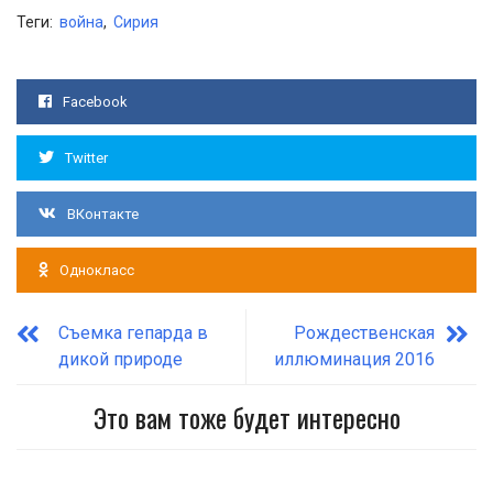
Теги:
война
,
Сирия
Facebook
Twitter
ВКонтакте
Однокласс
Съемка гепарда в
Рождественская
дикой природе
иллюминация 2016
Это вам тоже будет интересно