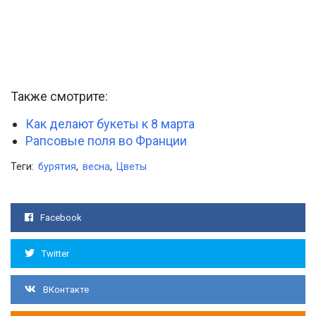
Также смотрите:
Как делают букеты к 8 марта
Рапсовые поля во Франции
Теги:
бурятия
,
весна
,
Цветы
Facebook
Twitter
ВКонтакте