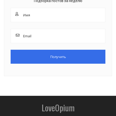
Подборка постов за неделю
LoveOpium