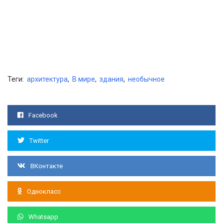
Теги:
архитектура
,
В мире
,
здания
,
необычное
Facebook
Twitter
ВКонтакте
Однокласс
Whatsapp