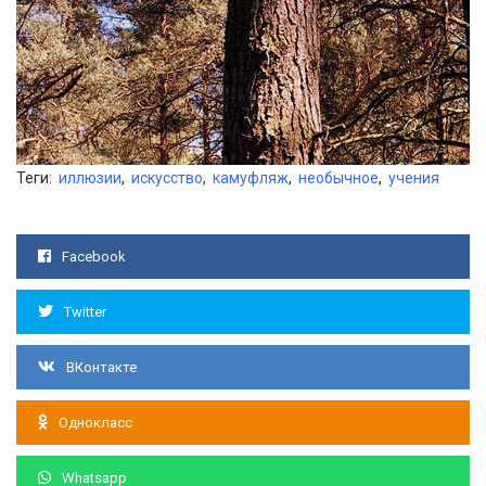
Теги:
иллюзии
,
искусство
,
камуфляж
,
необычное
,
учения
Facebook
Twitter
ВКонтакте
Однокласс
Whatsapp