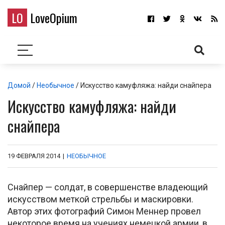
LO
LoveOpium
Домой
/
Необычное
/ Искусство камуфляжа: найди снайпера
Искусство камуфляжа: найди
снайпера
19 ФЕВРАЛЯ 2014
|
НЕОБЫЧНОЕ
Снайпер — солдат, в совершенстве владеющий
искусством меткой стрельбы и маскировки.
Автор этих фотографий Симон Меннер провел
некоторое время на учениях немецкой армии, в