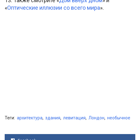
13. Также смотрите «
Дом вверх дном
» и
«
Оптические иллюзии со всего мира
».
Теги:
архитектура
,
здания
,
левитация
,
Лондон
,
необычное