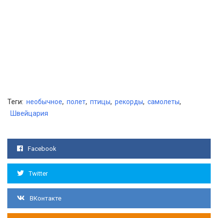
Теги:
необычное
,
полет
,
птицы
,
рекорды
,
самолеты
,
Швейцария
Facebook
Twitter
ВКонтакте