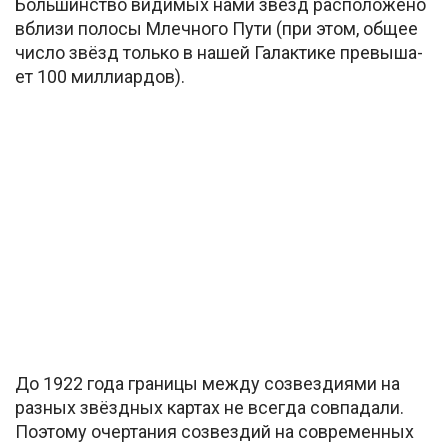
Боль­шин­ст­во видимых нами звезд рас­по­ло­же­но
вбли­зи по­ло­сы Млеч­но­го Пу­ти (при этом, об­щее
чис­ло звёзд толь­ко в на­шей Га­лак­ти­ке пре­вы­ша­
ет 100 миллиардов).
До 1922 года границы между созвездиями на
разных звёздных картах не всегда совпадали.
Поэтому очертания созвездий на современных