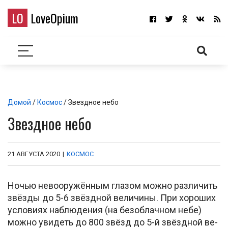
LO
LoveOpium
Домой
/
Космос
/ Звездное небо
Звездное небо
21 АВГУСТА 2020
|
КОСМОС
Ночью не­воо­ру­жён­ным глазом мо­жно раз­ли­чить
звёз­ды до 5-6 звёзд­ной ве­ли­чи­ны. При хо­ро­ших
ус­ло­ви­ях на­блю­де­ния (на безоблачном небе)
можно увидеть до 800 звёзд до 5-й звёзд­ной ве­