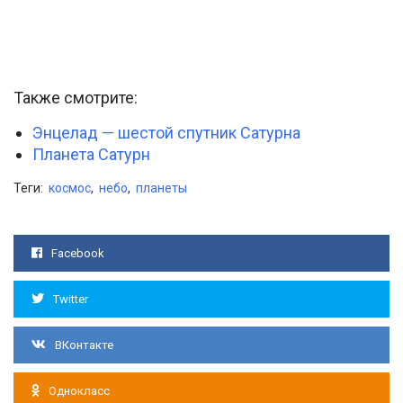
Также смотрите:
Энцелад — шестой спутник Сатурна
Планета Сатурн
Теги:
космос
,
небо
,
планеты
Facebook
Twitter
ВКонтакте
Однокласс