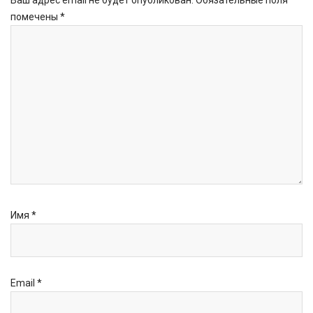
Ваш адрес email не будет опубликован.
Обязательные поля
помечены
*
Имя
*
Email
*