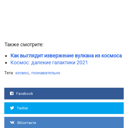
Также смотрите:
Как выглядит извержение вулкана из космоса
Космос: далекие галактики 2021
Теги:
космос
,
познавательно
Facebook
Twitter
ВКонтакте