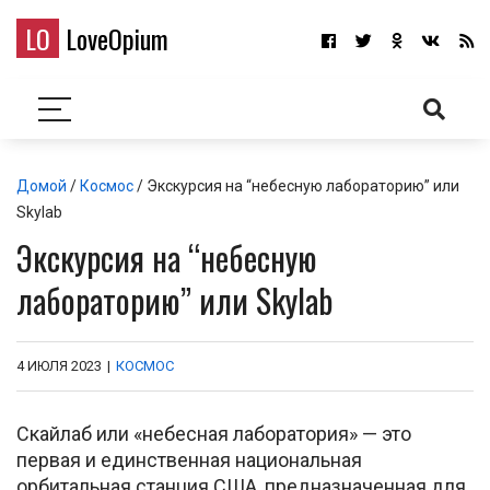
LO
LoveOpium
Домой
/
Космос
/ Экскурсия на “небесную лабораторию” или
Skylab
Экскурсия на “небесную
лабораторию” или Skylab
4 ИЮЛЯ 2023
|
КОСМОС
Скайлaб или «небесная лаборатория» — это
первая и единственная национальная
орбитальная станция США, предназначенная для