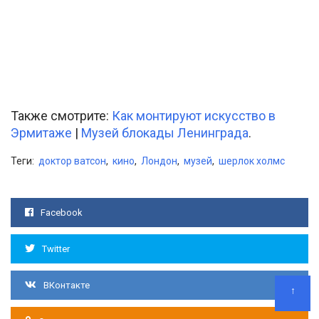
Также смотрите:
Как монтируют искусство в
Эрмитаже
|
Музей блокады Ленинграда
.
Теги:
доктор ватсон
,
кино
,
Лондон
,
музей
,
шерлок холмс
Facebook
Twitter
ВКонтакте
↑