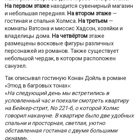
На первом этаже
находится сувенирный магазин
и небольшая передняя.
На втором этаже
—
гостиная и спальня Холмса.
На третьем
—
комнаты Ватсона и миссис Хадсон, хозяйки и
владелицы дома.
На четвёртом
этаже
размещены восковые фигуры различных
персонажей из романов. Также существует
небольшой чердак, в котором расположен
санузел.
Так описывал гостиную Конан Дойль в романе
«Этюд в багровых тонах»:
«
На следующий день мы встретились в
условленный час и поехали смотреть квартиру
на Бейкер-стрит, No 221-б, о которой Холмс
говорил накануне. В квартире было две удобных
спальни и просторная, светлая, уютно
обставленная гостиная с двумя большими
окнами
».