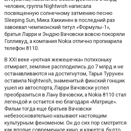
человек, группа Nightwish написала
посвященную солнечному затмению песню
Sleeping Sun, Мика Хаккинен в последний раз
завоевал чемпионский титул «Формулы-1»,
братья Ларри и Эндрю Вачовски вовсю покоряли
Голливуд, а компания Nokia отлично пропиарила
телефон 8110.
В XXI веке «уютная жежешечка» потихоньку
отмирает, земляне расплодились до 7 млрд и не
останавливаются на достигнутом, Тарья Турунен
оставила Nightwish, знаменитый финский гонщик
ушел из автоспорта, Ларри Вачовски успел
преобразиться в Лану Вачовски, а Nokia 8110 стал
легендой и остается ею благодаря «Матрице».
Фильм тогда еще братьев Вачовски
небезосновательно называют настоящим
культурным феноменом. Он до сих пор смотрится
как вполне современное кино, и кажется, будто