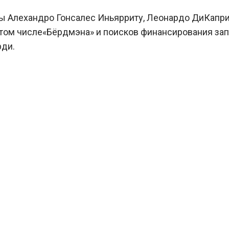
ны Алехандро Гонсалес Иньярриту, Леонардо ДиКапри
в том числе«Бёрдмэна» и поисков финансирования зап
рди.