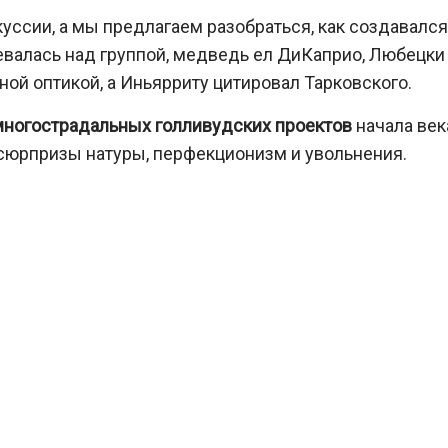
уссии, а мы предлагаем разобраться, как создавался
евалась над группой, медведь ел ДиКаприо, Любецки
ой оптикой, а Иньярриту цитировал Тарковского.
многострадальных голливудских проектов
начала век
, сюрпризы натуры, перфекционизм и увольнения.