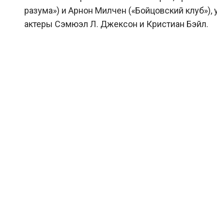
разума») и Арнон Милчен («Бойцовский клуб»),
актеры Сэмюэл Л. Джексон и Кристиан Бэйл.