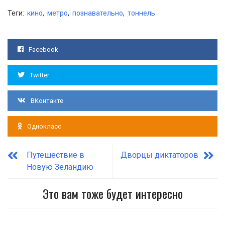
Теги:
кино
,
метро
,
познавательно
,
тоннель
Facebook
Twitter
ВКонтакте
Однокласс
Путешествие в
Дворцы диктаторов
Новую Зеландию
Это вам тоже будет интересно