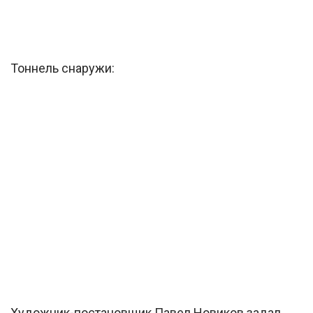
Тоннель снаружи:
Художник-постановщик Павел Новиков задал