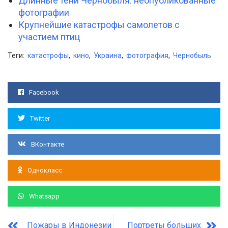
Длинные тени Чернобыля: неопубликованные
фотографии
Крупнейшие катастрофы самолетов с
участием птиц
Теги:
катастрофы
,
кино
,
Украина
,
фотография
,
Чернобыль
Facebook
Twitter
ВКонтакте
Однокласс
Whatsapp
Пожары в Индонезии
Портреты больших