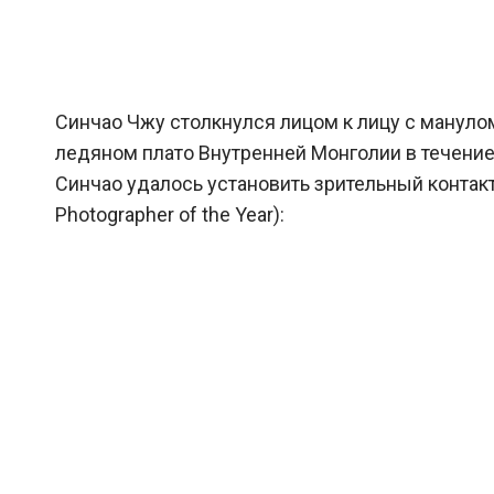
Синчао Чжу столкнулся лицом к лицу с манулом
ледяном плато Внутренней Монголии в течение 
Синчао удалось установить зрительный контакт с
Photographer of the Year):