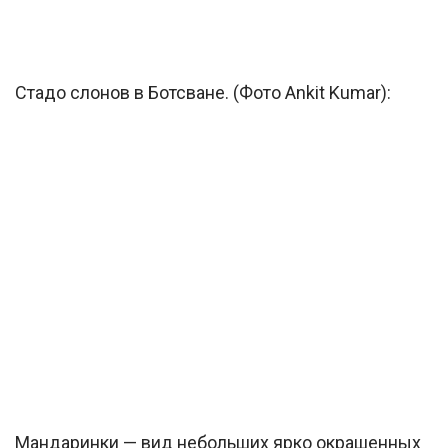
Стадо слонов в Ботсване. (Фото Ankit Kumar):
Мандаринки — вид небольших ярко окрашенных