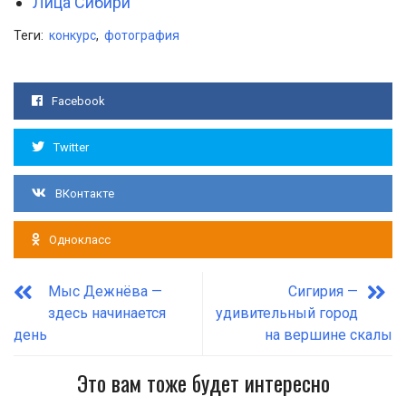
Лица Сибири
Теги:
конкурс
,
фотография
Facebook
Twitter
ВКонтакте
Однокласс
Мыс Дежнёва —
Сигирия —
здесь начинается
удивительный город
день
на вершине скалы
Это вам тоже будет интересно