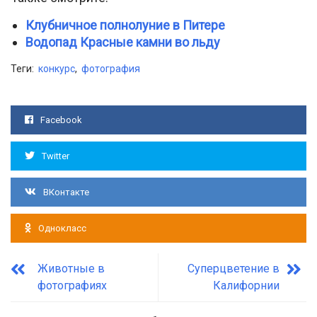
Клубничное полнолуние в Питере
Водопад Красные камни во льду
Теги:
конкурс
,
фотография
Facebook
Twitter
ВКонтакте
Однокласс
Животные в
Суперцветение в
фотографиях
Калифорнии