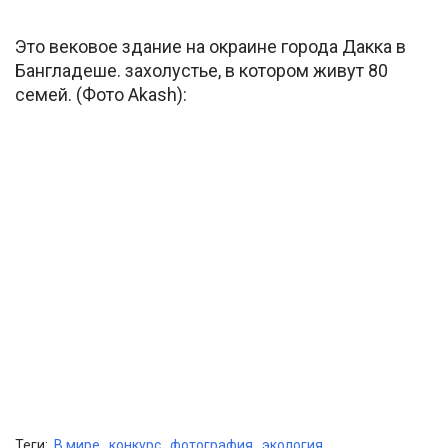
Это вековое здание на окраине города Дакка в
Бангладеше. захолустье, в котором живут 80
семей. (Фото Akash):
Теги:
В мире
,
конкурс
,
фотография
,
экология