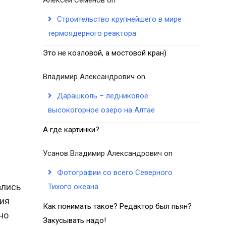
Строительство крупнейшего в мире
термоядерного реактора
Это не козловой, а мостовой кран)
Владимир Александрович
on
Дарашколь – ледниковое
высокогорное озеро на Алтае
А где картинки?
Усанов Владимир Александрович
on
Фотографии со всего Северного
ались
Тихого океана
ния
Как понимать такое? Редактор был пьян?
но
Закусывать надо!