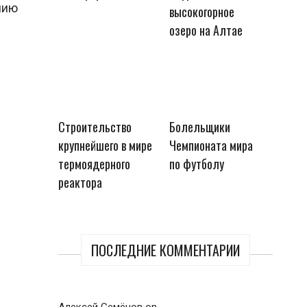
нию
высокогорное
озеро на Алтае
Строительство
Болельщики
крупнейшего в мире
Чемпионата мира
термоядерного
по футболу
реактора
ПОСЛЕДНИЕ КОММЕНТАРИИ
Алексей Семёнов
on