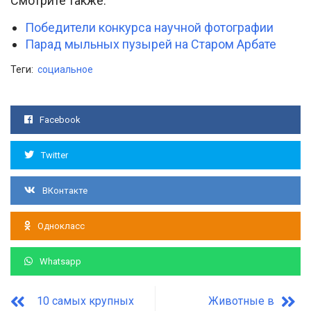
Смотрите также:
Победители конкурса научной фотографии
Парад мыльных пузырей на Старом Арбате
Теги:
социальное
Facebook
Twitter
ВКонтакте
Однокласс
Whatsapp
10 самых крупных
Животные в