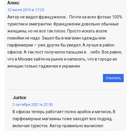
Алекс
:
12 июля 2015 в 17:25
Автор не видел француженок… Почти на всех фотках 100%
туристки и эмигрантки. Француженки довольно обычные
женщины, но не все так плохо. Просто искать возле
помойки не надо. Зашел бы в магазин одежды или
парфюмерии — уже других бы увидел. А лучше в район
офисов. А так пост получился пальцем в … небо. Все равно,
что в Москве зайти на рынок и написать, что в городе из
женщин только таджички и украинки.
Ответить
Justice
:
2 октября 2021 в 22:50
В офисах теперь работает полно арабок и метисок, В
парфюмерные магазины тоже заходят все подряд,
включая туристок. Автор правильно вычислил