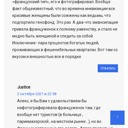
«французский тип», его и фотографировал. Вообще
факт общеизвестный, что во времена инквизиции все
красивые женщины были сожжены как ведьмы, что
подпортило генофонд. Это раз. А два-что эмансипация
привела француженок к полному равенству, и стало не
модно быть женщиной и следить за собой.
Исключение- пара процентов богатых людей,
проживающих в фешенебельных кварталах. Вот там со
вкусом и внешностью все в порядке.
Ответить
Justice
:
2 октября 2021 в 22:58
Алекс, я бы Вам с удовольствием бы
нафотографировала француженок там, где
вообще нет туристов (в больнице ,
↑
парикмахерской , на местном рынке…), но во