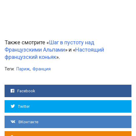
Также смотрите «
Шаг в пустоту над
Французскими Альпами
» и «
Настоящий
французский коньяк
».
Теги:
Париж
,
Франция
Facebook
Twitter
ВКонтакте