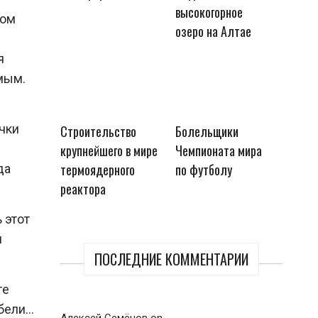
высокогорное
лом
озеро на Алтае
я
мым.
чки
Строительство
Болельщики
крупнейшего в мире
Чемпионата мира
термоядерного
по футболу
да
реактора
 этот
и
ПОСЛЕДНИЕ КОММЕНТАРИИ
ге
ебели…
Алексей Семёнов
on