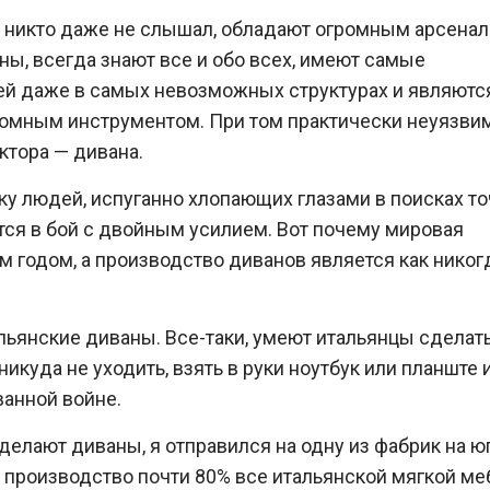
д никто даже не слышал, обладают огромным арсена
ны, всегда знают все и обо всех, имеют самые
й даже в самых невозможных структурах и являютс
номным инструментом. При том практически неуязви
ктора — дивана.
ку людей, испуганно хлопающих глазами в поисках то
утся в бой с двойным усилием. Вот почему мировая
м годом, а производство диванов является как никог
льянские диваны. Все-таки, умеют итальянцы сделать
никуда не уходить, взять в руки ноутбук или планште 
ванной войне.
делают диваны, я отправился на одну из фабрик на ю
о производство почти 80% все итальянской мягкой м