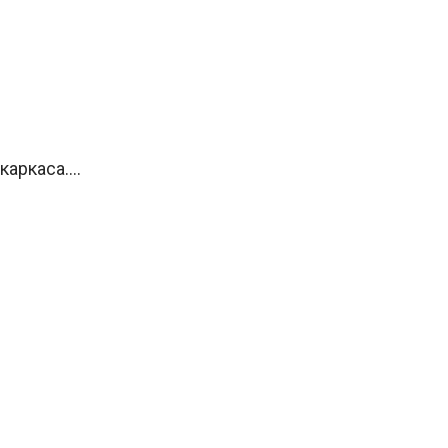
каркаса….