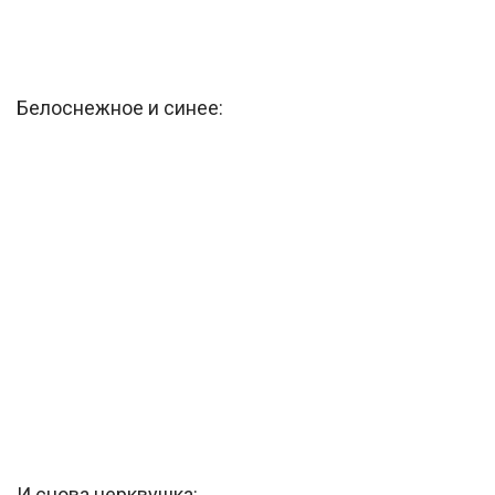
Белоснежное и синее:
И снова церквушка: