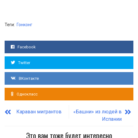
Теги:
Гонконг
Facebook
Twitter
ВКонтакте
Однокласс
Караван мигрантов
«Башни» из людей в
Испании
Это вам тоже будет интересно