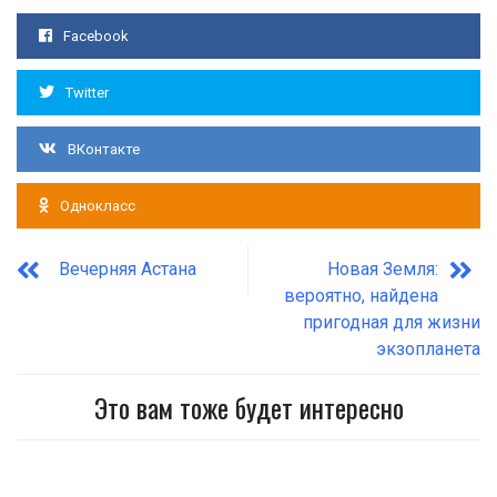
Facebook
Twitter
ВКонтакте
Однокласс
Вечерняя Астана
Новая Земля:
вероятно, найдена
пригодная для жизни
экзопланета
Это вам тоже будет интересно