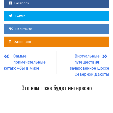
Facebook
Twitter
ВКонтакте
Однокласс
Самые
Виртуальные
примечательные
путешествия:
катакомбы в мире
зачарованное шоссе
Северной Дакоты
Это вам тоже будет интересно