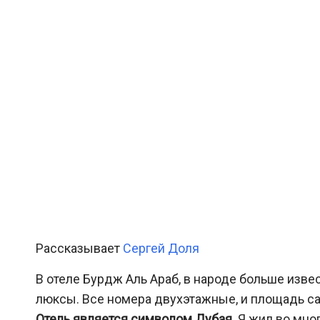
Рассказывает
Сергей Доля
В отеле Бурдж Аль Араб, в народе больше изве
люксы. Все номера двухэтажные, и площадь само
Отель является символом Дубая
. Я жил во мно