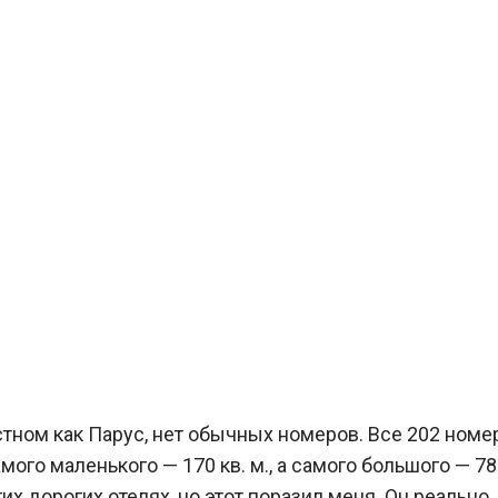
стном как Парус, нет обычных номеров. Все 202 номе
го маленького — 170 кв. м., а самого большого — 780
гих дорогих отелях, но этот поразил меня. Он реально