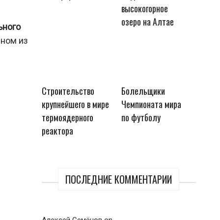
высокогорное
озеро на Алтае
ьного
дном из
Строительство
Болельщики
крупнейшего в мире
Чемпионата мира
термоядерного
по футболу
реактора
ПОСЛЕДНИЕ КОММЕНТАРИИ
Алексей Семёнов
on