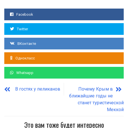
Facebook
Twitter
ВКонтакте
Однокласс
Whatsapp
В гостях у пеликанов
Почему Крым в
ближайшие годы не
станет туристической
Меккой
Это вам тоже будет интересно