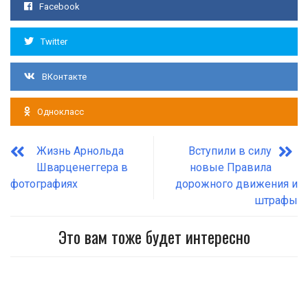
Facebook
Twitter
ВКонтакте
Однокласс
Жизнь Арнольда
Вступили в силу
Шварценеггера в
новые Правила
фотографиях
дорожного движения и
штрафы
Это вам тоже будет интересно