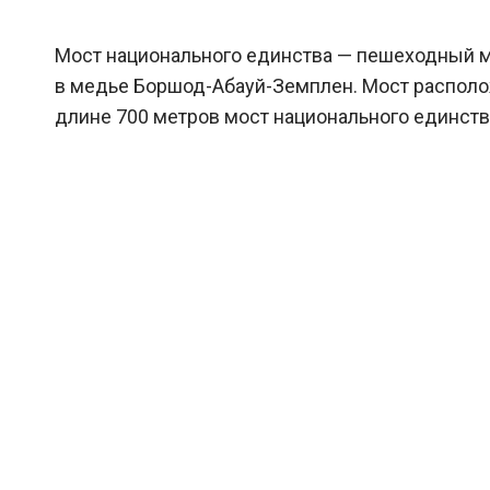
Мост национального единства — пешеходный мо
в медье Боршод-Абауй-Земплен. Мост располож
длине 700 метров мост национального единств