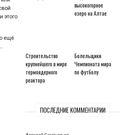
высокогорное
свой
озеро на Алтае
и этого
то ещё
а…
Строительство
Болельщики
крупнейшего в мире
Чемпионата мира
термоядерного
по футболу
реактора
ПОСЛЕДНИЕ КОММЕНТАРИИ
Алексей Семёнов
on